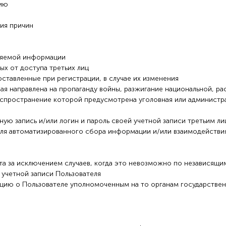
цию
ния причин
ляемой информации
ых от доступа третьих лиц
ставленные при регистрации, в случае их изменения
ая направлена на пропаганду войны, разжигание национальной, ра
аспространение которой предусмотрена уголовная или администр
тную запись и/или логин и пароль своей учетной записи третьим л
 для автоматизированного сбора информации и/или взаимодействи
а за исключением случаев, когда это невозможно по независящи
учетной записи Пользователя
ию о Пользователе уполномоченным на то органам государственн