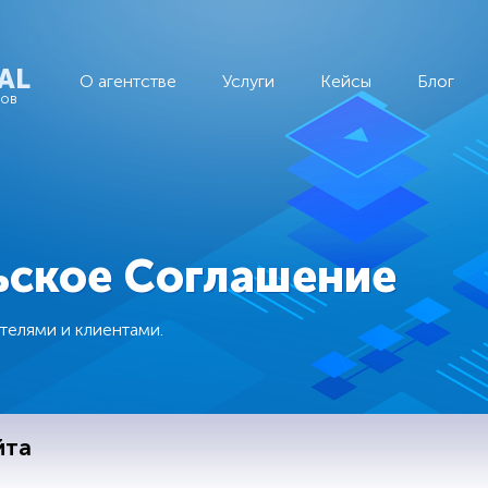
AL
О агентстве
Услуги
Кейсы
Блог
тов
ьское Соглашение
телями и клиентами.
йта