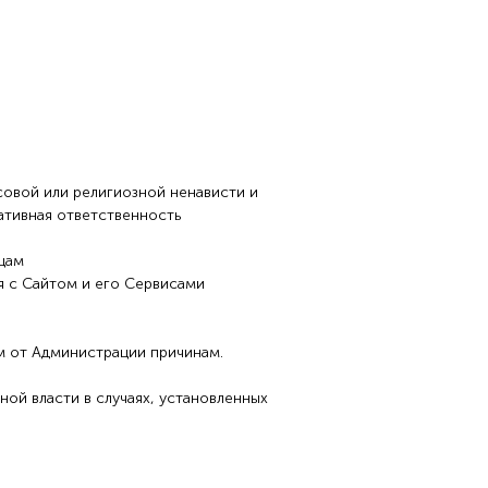
совой или религиозной ненависти и
ативная ответственность
ицам
я с Сайтом и его Сервисами
м от Администрации причинам.
ой власти в случаях, установленных