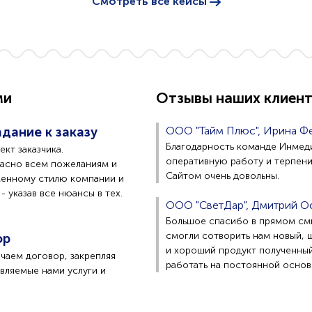
Смотреть все кейсы
ми
Отзывы наших клиен
дание к заказу
ООО "Тайм Плюс", Ирина Ф
Благодарность команде Инмед
кт заказчика.
оперативную работу и терпени
ласно всем пожеланиям и
Сайтом очень довольны.
менному стилю компании и
 указав все нюансы в тех.
ООО "СветДар", Дмитрий О
Большое спасибо в прямом см
смогли сотворить нам новый, 
ор
и хороший продукт полученный
чаем договор, закрепляя
работать на постоянной основ
вляемые нами услуги и