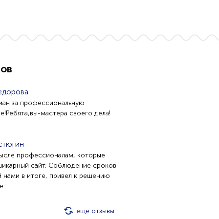
тов
едорова
иан за профессиональную
е!Ребята,вы-мастера своего дела!
стюгин
ысле профессионалам, которые
шикарный сайт. Соблюдение сроков
 нами в итоге, привел к решению
е.
еще отзывы