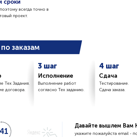
м сроки
поэтому всегда точно в
товый проект.
по заказам
3 шаг
4 шаг
р
Исполнение
Сдача
е Тех Задания.
Выполнение работ
Тестирование.
е договора.
согласно Тех заданию.
Сдача заказа.
Давайте вышлем Вам 
41
укажите пожалуйста email - п