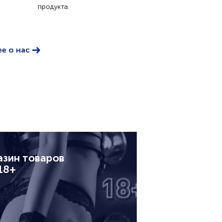
продукта.
е о нас
азин товаров
18+