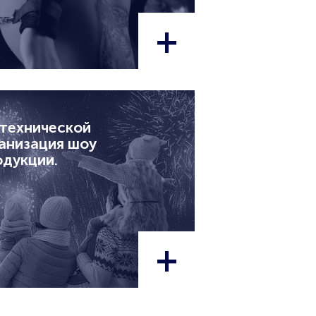
+
отехнической
анизация шоу
одукции.
+