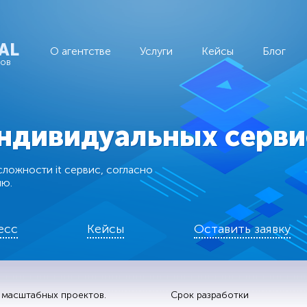
AL
О агентстве
Услуги
Кейсы
Блог
тов
индивидуальных серви
ложности it сервис, согласно
ию.
есс
Кейсы
Оставить заявку
, масштабных проектов.
Срок разработки