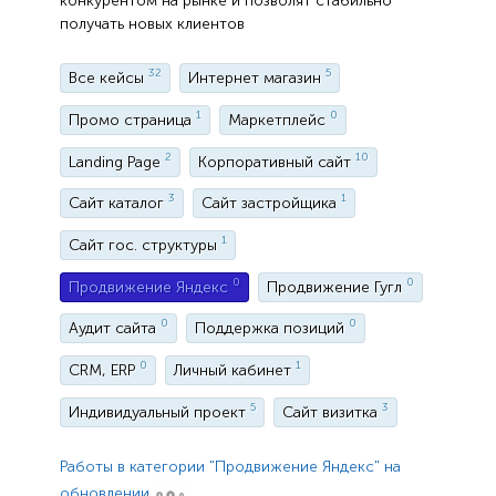
конкурентом на рынке и позволят стабильно
получать новых клиентов
32
5
Все кейсы
Интернет магазин
1
0
Промо страница
Маркетплейс
2
10
Landing Page
Корпоративный сайт
3
1
Сайт каталог
Сайт застройщика
1
Сайт гос. структуры
0
0
Продвижение Яндекс
Продвижение Гугл
0
0
Аудит сайта
Поддержка позиций
0
1
CRM, ERP
Личный кабинет
5
3
Индивидуальный проект
Сайт визитка
Работы в категории "Продвижение Яндекс" на
обновлении